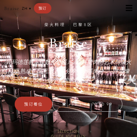
☰
Braise
预订
ZH
▾
柴火料理 · 巴黎8区
Braise
距玛德莲教堂仅数步之遥,Braise 礼赞肉的艺术与柴火
料理:熟成、烟熏,以及供分享的上等肉块——洋溢慷
慨小酒馆的精神。
预订餐位
☎ +33 1 44 70 00 99
SÉLECTION
GUIDE MICHELIN