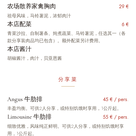
农场散养家禽胸肉
29 €
祖母风味，马铃薯泥，浓郁肉汁
本店配菜
6 €
青菜沙拉、自制薯条、炖煮蔬菜、马铃薯泥，任选其一（各
款分享装肉品均已包含）。额外配菜另计费用。
本店酱汁
胡椒酱汁，肉汁，贝亚恩酱
分享菜
Angus 牛肋排
45 € / pers.
丰盈均衡。可供2人分享，或特别饥饿时享用，1公斤起。
Limousine 牛肋排
55 € / pers.
细致优雅，风味纯正鲜明。可供2人分享，或特别饥饿时享
用，1公斤起。