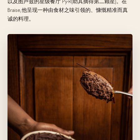
以及图卢兹的星级餐厅 Py-R(助其摘得第二颗星)。在
Braise,他呈现一种由食材之味引领的、慷慨精准而真
诚的料理。