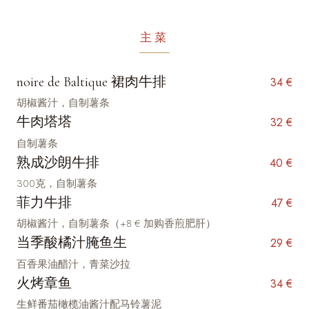
主菜
noire de Baltique 裙肉牛排
34 €
胡椒酱汁，自制薯条
牛肉塔塔
32 €
自制薯条
熟成沙朗牛排
40 €
300克，自制薯条
菲力牛排
47 €
胡椒酱汁，自制薯条（+8 € 加购香煎肥肝）
当季酸橘汁腌鱼生
29 €
百香果油醋汁，青菜沙拉
火烤章鱼
34 €
生鲜番茄橄榄油酱汁配马铃薯泥