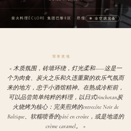
柴火料理
ÉCLORE 集团
巴黎8区 · 昂儒
❄ 全空调完备
荣誉奖项
« 木质氛围，砖墙环绕，灯光柔和——这是一
个为肉食、炭火之乐和久违重聚的欢乐气氛而
来的地方，忠于小酒馆精神。在熟成冷柜前，
可以品尝简单纯粹的料理，以日式binchotan炭
火烧烤为核心：完美煎烤的entrecôte Noir de
Baltique、软糯喷香的pâté en croûte，或是地道的
crème caramel。 »