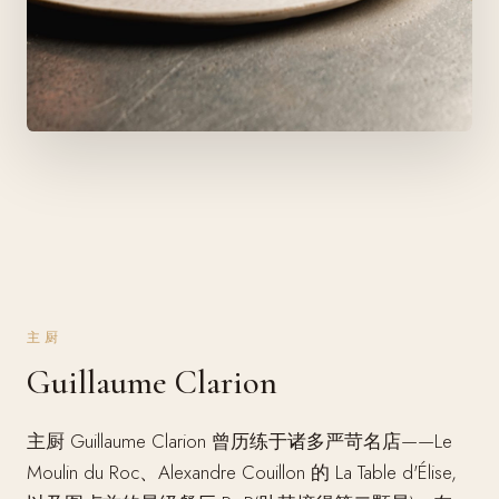
主厨
Guillaume Clarion
主厨 Guillaume Clarion 曾历练于诸多严苛名店——Le
Moulin du Roc、Alexandre Couillon 的 La Table d'Élise,