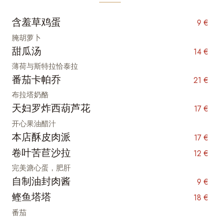
含羞草鸡蛋
9 €
腌胡萝卜
甜瓜汤
14 €
薄荷与斯特拉恰泰拉
番茄卡帕乔
21 €
布拉塔奶酪
天妇罗炸西葫芦花
17 €
开心果油醋汁
本店酥皮肉派
17 €
卷叶苦苣沙拉
12 €
完美溏心蛋，肥肝
自制油封肉酱
9 €
鲣鱼塔塔
18 €
番茄