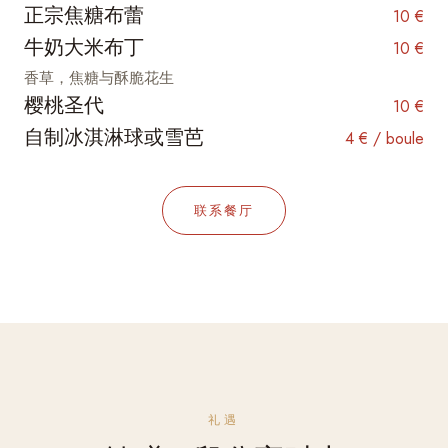
正宗焦糖布蕾
10 €
牛奶大米布丁
10 €
香草，焦糖与酥脆花生
樱桃圣代
10 €
自制冰淇淋球或雪芭
4 € / boule
联系餐厅
礼遇